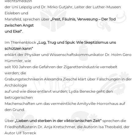
Rechtsmedizin
der Uni Leipzig und Dr. Mirko Gutjahr, Leiter der Luther-Museen
Eisleben und
Mansfeld, sprechen über
„Pest, Fäulnis, Verwesung – Der Tod
zwischen Angst
und Ekel“
.
Im Themenblock
„Lug, Trug und Spuk: Wie Skeptizismus uns
schützen kann“
erklärt der Physiker und Wissenschaftskommunikator Dr. Holm Gero
Hümmler, wie
seit 100 Jahren die Gefahren der Zigarettenindustrie vernebelt
werden; die
Grabungstechnikerin Alexandra Ziesché klärt über Fälschungen in der
Archäologie
auf und wie diese entlarvt wurden; Lydia Benecke geht den
betrügerischen
Machenschaften um das vermeintliche Amityville-Horrorhaus auf
den Grund.
Über
„Lieben und sterben in der viktorianischen Zeit“
sprechen die
Friedhofsﬂüsterin Dr. Anja Kretschmer, die Autorin Isa Theobald, der
Autor Ulf Torreck