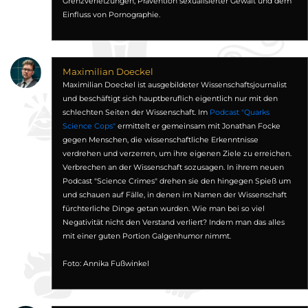
Grenzverletzungen, Prävention sexualisierter Gewalt und dem
Einfluss von Pornographie.
Maximilian Doeckel
Maximilian Doeckel ist ausgebildeter Wissenschaftsjournalist
und beschäftigt sich hauptberuflich eigentlich nur mit den
schlechten Seiten der Wissenschaft. Im
Podcast "Quarks
Science Cops"
ermittelt er gemeinsam mit Jonathan Focke
gegen Menschen, die wissenschaftliche Erkenntnisse
verdrehen und verzerren, um ihre eigenen Ziele zu erreichen.
Verbrechen an der Wissenschaft sozusagen. In ihrem neuen
Podcast "Science Crimes" drehen sie den hingegen Spieß um
und schauen auf Fälle, in denen im Namen der Wissenschaft
fürchterliche Dinge getan wurden. Wie man bei so viel
Negativität nicht den Verstand verliert? Indem man das alles
mit einer guten Portion Galgenhumor nimmt.
Foto: Annika Fußwinkel