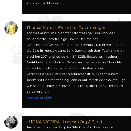
Foto: Florian Männel
Thomas Kundt - Ein echter Tatortreiniger
Thomas Kundt ist ein echter Tatortreiniger und wohl der
bekannteste Tatortreiniger sowie Desinfektor
Deutschlands. Wenn er aus seinem Berufsalltag erzählt, füllt er
die Säle im ganzen Land. Sein Buch „Nach dem Tod komm ich“
erschien 2021 und wurde ein SPIEGEL-Bestseller. In seinem
Audible-Original-Podcast "Was sonst niemand sieht" berichtet
er wöchentlich von tragischen Schicksalen hinter
verschlossenen Türen der Nachbarschaft. Mit knapp einem
Jahrzehnt Berufserfahrung kann er auf verschiedenste, traurige
wie skurrile, teilweise unvorstellbare Tatorte und Geschichten
zurückgreifen.
thomaskundt.de
LUCINA SOTEIRA - Luci van Org & Band
Auch wenn Luci van Org das "Mädchen", mit dem sie bei