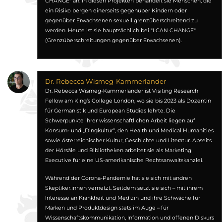
CHANGE" an. In diesen Projekten behandelt sie Menschen, die
ein Risiko bergen einerseits gegenüber Kindern oder
gegenüber Erwachsenen sexuell grenzüberschreitend zu
werden. Heute ist sie hauptsächlich bei "I CAN CHANGE"
(Grenzüberschreitungen gegenüber Erwachsenen).
Dr. Rebecca Wismeg-Kammerlander
Dr. Rebecca Wismeg-Kammerlander ist Visiting Research
Fellow am King’s College London, wo sie bis 2023 als Dozentin
für Germanistik und European Studies lehrte. Die
Schwerpunkte ihrer wissenschaftlichen Arbeit liegen auf
Konsum- und „Dingkultur“, den Health und Medical Humanities
sowie österreichischer Kultur, Geschichte und Literatur. Abseits
der Hörsäle und Bibliotheken arbeitet sie als Marketing
Executive für eine US-amerikanische Rechtsanwaltskanzlei.
Während der Corona-Pandemie hat sie sich mit andren
Skeptiker:innen vernetzt. Seitdem setzt sie sich – mit ihrem
Interesse an Krankheit und Medizin und ihre Schwäche für
Marken und Produktdesign stets im Auge – für
Wissenschaftskommunikation, Information und offenen Diskurs