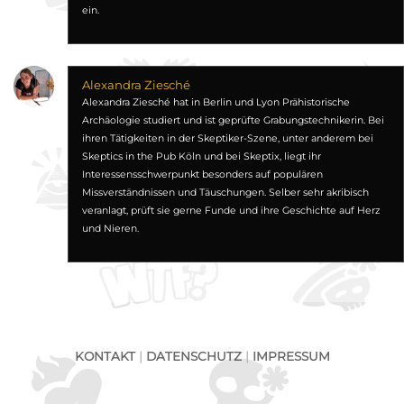
ein.
Alexandra Ziesché
Alexandra Ziesché hat in Berlin und Lyon Prähistorische
Archäologie studiert und ist geprüfte Grabungstechnikerin. Bei
ihren Tätigkeiten in der Skeptiker-Szene, unter anderem bei
Skeptics in the Pub Köln und bei Skeptix, liegt ihr
Interessensschwerpunkt besonders auf populären
Missverständnissen und Täuschungen. Selber sehr akribisch
veranlagt, prüft sie gerne Funde und ihre Geschichte auf Herz
und Nieren.
KONTAKT
|
DATENSCHUTZ
|
IMPRESSUM