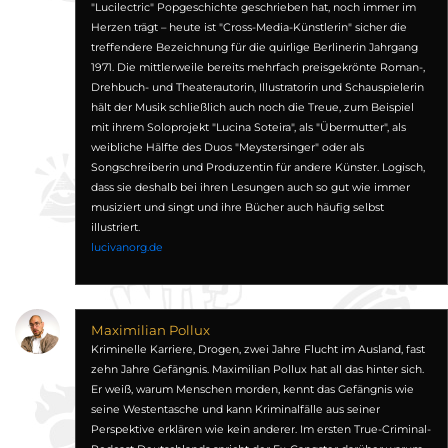
"Lucilectric" Popgeschichte geschrieben hat, noch immer im
Herzen trägt – heute ist "Cross-Media-Künstlerin" sicher die
treffendere Bezeichnung für die quirlige Berlinerin Jahrgang
1971. Die mittlerweile bereits mehrfach preisgekrönte Roman-,
Drehbuch- und Theaterautorin, Illustratorin und Schauspielerin
hält der Musik schließlich auch noch die Treue, zum Beispiel
mit ihrem Soloprojekt "Lucina Soteira", als "Übermutter", als
weibliche Hälfte des Duos "Meystersinger" oder als
Songschreiberin und Produzentin für andere Künster. Logisch,
dass sie deshalb bei ihren Lesungen auch so gut wie immer
musiziert und singt und ihre Bücher auch häufig selbst
illustriert.
lucivanorg.de
Maximilian Pollux
Kriminelle Karriere, Drogen, zwei Jahre Flucht im Ausland, fast
zehn Jahre Gefängnis. Maximilian Pollux hat all das hinter sich.
Er weiß, warum Menschen morden, kennt das Gefängnis wie
seine Westentasche und kann Kriminalfälle aus seiner
Perspektive erklären wie kein anderer. Im ersten True-Criminal-