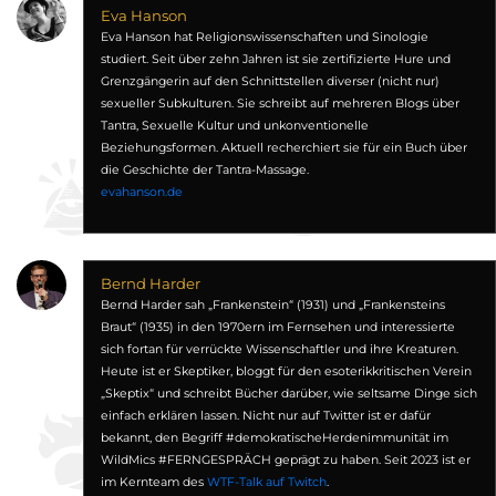
Eva Hanson
Eva Hanson hat Religionswissenschaften und Sinologie
studiert. Seit über zehn Jahren ist sie zertifizierte Hure und
Grenzgängerin auf den Schnittstellen diverser (nicht nur)
sexueller Subkulturen. Sie schreibt auf mehreren Blogs über
Tantra, Sexuelle Kultur und unkonventionelle
Beziehungsformen. Aktuell recherchiert sie für ein Buch über
die Geschichte der Tantra-Massage.
evahanson.de
Bernd Harder
Bernd Harder sah „Frankenstein“ (1931) und „Frankensteins
Braut“ (1935) in den 1970ern im Fernsehen und interessierte
sich fortan für verrückte Wissenschaftler und ihre Kreaturen.
Heute ist er Skeptiker, bloggt für den esoterikkritischen Verein
„Skeptix“ und schreibt Bücher darüber, wie seltsame Dinge sich
einfach erklären lassen. Nicht nur auf Twitter ist er dafür
bekannt, den Begriff #demokratischeHerdenimmunität im
WildMics #FERNGESPRÄCH geprägt zu haben. Seit 2023 ist er
im Kernteam des
WTF-Talk auf Twitch
.