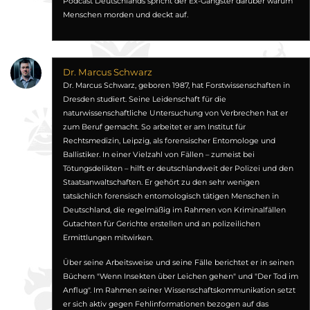
Podcast Deutschlands spricht der Ex-Gangster darüber warum
Menschen morden und deckt auf.
Dr. Marcus Schwarz
Dr. Marcus Schwarz, geboren 1987, hat Forstwissenschaften in
Dresden studiert. Seine Leidenschaft für die
naturwissenschaftliche Untersuchung von Verbrechen hat er
zum Beruf gemacht. So arbeitet er am Institut für
Rechtsmedizin, Leipzig, als forensischer Entomologe und
Ballis­tiker. In einer Vielzahl von Fällen – zumeist bei
Tötungsdelikten – hilft er deutschlandweit der Polizei und den
Staatsanwaltschaften. Er gehört zu den sehr wenigen
tatsächlich forensisch entomologisch tätigen Menschen in
Deutschland, die regelmäßig im Rahmen von Kriminalfällen
Gutachten für Gerichte erstellen und an polizeilichen
Ermittlungen mitwirken.
Über seine Arbeitsweise und seine Fälle berichtet er in seinen
Büchern "Wenn Insekten über Leichen gehen" und "Der Tod im
Anflug". Im Rahmen seiner Wissenschaftskommunikation setzt
er sich aktiv gegen Fehlinformationen bezogen auf das