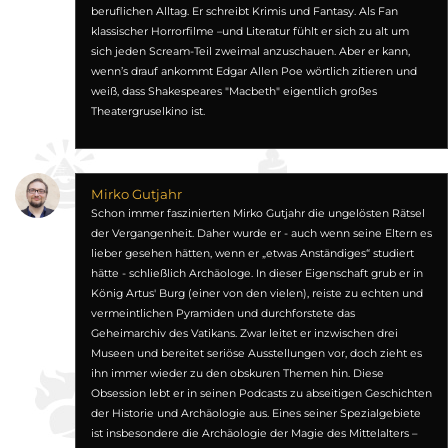
beruflichen Alltag. Er schreibt Krimis und Fantasy. Als Fan
klassischer Horrorfilme –und Literatur fühlt er sich zu alt um
sich jeden Scream-Teil zweimal anzuschauen. Aber er kann,
wenn’s drauf ankommt Edgar Allen Poe wörtlich zitieren und
weiß, dass Shakespeares "Macbeth" eigentlich großes
Theatergruselkino ist.
Mirko Gutjahr
Schon immer faszinierten Mirko Gutjahr die ungelösten Rätsel
der Vergangenheit. Daher wurde er - auch wenn seine Eltern es
lieber gesehen hätten, wenn er „etwas Anständiges“ studiert
hätte - schließlich Archäologe. In dieser Eigenschaft grub er in
König Artus' Burg (einer von den vielen), reiste zu echten und
vermeintlichen Pyramiden und durchforstete das
Geheimarchiv des Vatikans. Zwar leitet er inzwischen drei
Museen und bereitet seriöse Ausstellungen vor, doch zieht es
ihn immer wieder zu den obskuren Themen hin. Diese
Obsession lebt er in seinen Podcasts zu abseitigen Geschichten
der Historie und Archäologie aus. Eines seiner Spezialgebiete
ist insbesondere die Archäologie der Magie des Mittelalters –